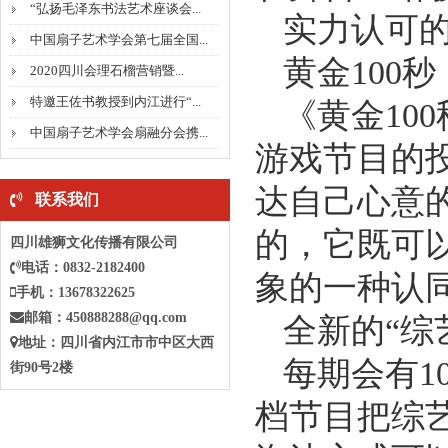
“弘扬毛泽东书法艺术座谈会...
实力认可
中国扇子艺术学会第七届全国...
黄金100秒
2020四川会理石榴营销暨...
特邀王佐书教授到内江进行“...
《黄金10
中国扇子艺术学会扇融分会携...
游戏节目的
达自己心意
联系我们
的，它既可
四川雄狮文化传播有限公司
电话：0832-2182400
象的一种认
手机：13678322625
邮箱：
450888288@qq.com
全新的“综
地址：四川省
内江
市
市中
区大西
每期会有1
街90号2楼
档节目把综