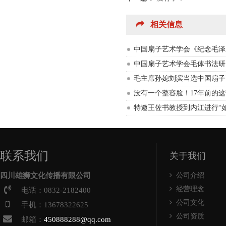
相关信息
中国扇子艺术学会《纪念毛泽
中国扇子艺术学会毛体书法研
毛主席孙媳刘滨当选中国扇子
没有一个整容脸！17年前的
特邀王佐书教授到内江进行“
联系我们
关于我们
四川雄狮文化传播有限公司
公司介绍
经营理念
电话：0832-2182400
公司文化
手机：13678322625
公司资质
邮箱：
450888288@qq.com