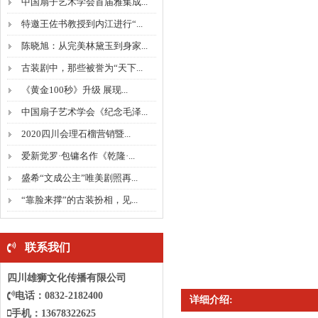
中国扇子艺术学会首届雅集成...
特邀王佐书教授到内江进行“...
陈晓旭：从完美林黛玉到身家...
古装剧中，那些被誉为“天下...
《黄金100秒》升级 展现...
中国扇子艺术学会《纪念毛泽...
2020四川会理石榴营销暨...
爱新觉罗·包镛名作《乾隆·...
盛希“文成公主”唯美剧照再...
“靠脸来撑”的古装扮相，见...
联系我们
四川雄狮文化传播有限公司
电话：0832-2182400
详细介绍:
手机：13678322625