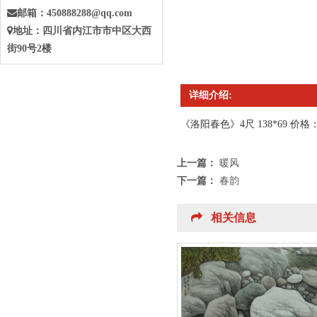
邮箱：
450888288@qq.com
地址：四川省
内江
市
市中
区大西
街90号2楼
详细介绍:
《洛阳春色
》
4尺 138*69
价格：
上一篇：
暖风
下一篇：
春韵
相关信息