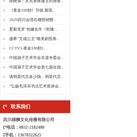
陈晓旭：从完美林黛玉到身家...
《黄金100秒》升级 展现...
2020四川会理石榴营销暨...
爱新觉罗·包镛名作《乾隆·...
盛希“文成公主”唯美剧照再...
CCTV3-黄金100秒1...
中国扇子艺术学会非遗专委会...
中国扇子艺术学会第七届全国...
请明星代言多少钱，明星代言...
“弘扬毛泽东书法艺术座谈会...
联系我们
四川雄狮文化传播有限公司
电话：0832-2182400
手机：13678322625